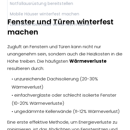
Notfallausrüstung bereitstellen
Mobile Häuser winterfest machen
Fenster und Türen winterfest
Leerstehendes Haus winterfest machen
machen
Zugluft an Fenstern und Türen kann nicht nur
unangenehm sein, sondern auch die Heizkosten in die
Höhe treiben. Die häufigsten
Wärmeverluste
resultieren durch:
• unzureichende Dachisolierung (20-30%
Wärmeverlust)
• einfachverglaste oder schlecht isolierte Fenster
(10-20% Wärmeverluste)
• ungedämmte Kellerwände (11-12% Wärmeverlust)
Eine erste effektive Methode, um Energieverluste zu
minimieren, ist das Abdichten von Fensterritzen und