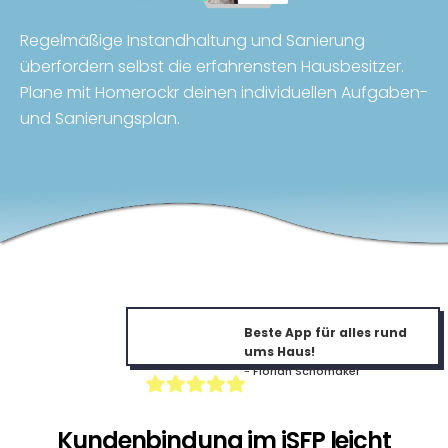
Regelmäßige Instandhaltung und Sanierung
überfordern selbst die erfahrensten Hausbesitzer.
Plane mit Homerockr deinen individuellen Aufgaben-
und Sanierungsplan.
Beste App für alles rund
ums Haus!
-
Florian Schomaker
Kundenbindung im iSFP leicht