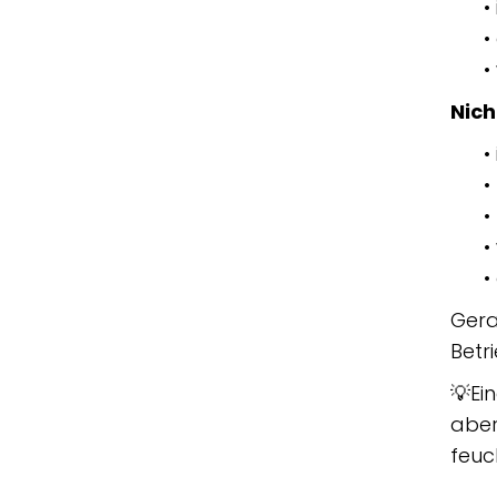
•
•
•
Nicht
•
•
•
•
•
Gera
Betr
💡Ei
aber
feuc