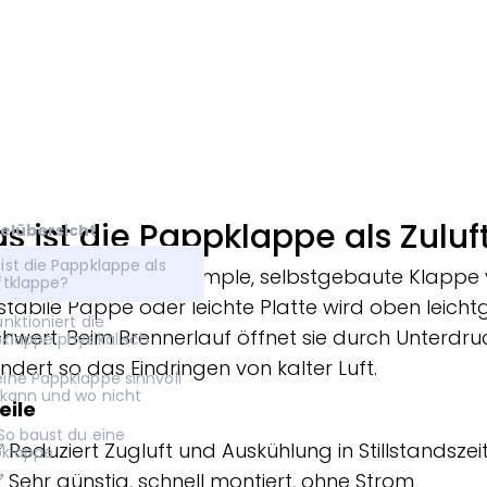
s ist die Pappklappe als Zulu
elübersicht
ist die Pappklappe als
Pappklappe ist eine simple, selbstgebaute Klappe 
ftklappe?
 stabile Pappe oder leichte Platte wird oben leich
unktioniert die
hwert. Beim Brennerlauf öffnet sie durch Unterdruck,
klappe physikalisch
indert so das Eindringen von kalter Luft.
ine Pappklappe sinnvoll
 kann und wo nicht
eile
 So baust du eine
 Reduziert Zugluft und Auskühlung in Stillstandszei
klappe
 Sehr günstig, schnell montiert, ohne Strom