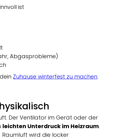
nnvoll ist
lt
fahr, Abgasprobleme)
ich
 dein
Zuhause winterfest zu machen
.
hysikalisch
ft. Der Ventilator im Gerät oder der
n
leichten Unterdruck im Heizraum
.
 Raumluft wird die locker