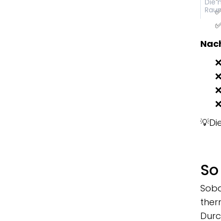
Die 
Raum
✅
✅
Nach
❌
❌
❌
❌
💡Di
So
Soba
ther
Durc