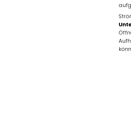
aufg
Strö
Unt
Öffn
Aufh
könn