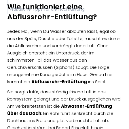
Wie funktioniert eine
Praktische Tipps für die Nachrüstung
Abflussrohr-Entlüftung?
Jedes Mal, wenn Du Wasser ablaufen lässt, egal ob
aus der Spüle, Dusche oder Toilette, rauscht es durch
die Abflussrohre und verdrängt dabei Luft. Ohne
Ausgleich entsteht ein Unterdruck, der im
schlimmsten Fall das Wasser aus den
Geruchsverschlüssen (Siphons) saugt. Die Folge:
unangenehme Kanalgerüche im Haus. Genau hier
kommt die
Abflussrohr-Entlüftung
ins Spiel.
Sie sorgt dafür, dass ständig frische Luft in das
Rohrsystem gelangt und der Druck ausgeglichen wird.
Am verbreitetsten ist die
Abwasser-Entlüftung
über das Dach
: Ein Rohr führt senkrecht durch die
Dachhaut ins Freie und gibt verbrauchte Luft ab.
Gleichzeitig strömt bei Bedarf Frischluft hinein.