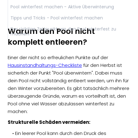
Pool winterfest machen - Aktive Überwinterung
Tipps und Tricks - Pool winterfest machen
Warum den Pool nicht
Der richtige Zeitpunkt um den Pool winterfest zu
machen
komplett entleeren?
Einer der nicht so erfreulichen Punkte auf der
Hausinstandhaltungs-Checkliste
für den Herbst ist
sicherlich der Punkt "Pool überwintern". Dabei muss
dein Pool nicht vollständig entleert werden, um ihn für
den Winter vorzubereiten. Es gibt tatsächlich mehrere
überzeugende Gründe, warum es vorteilhaft ist, den
Pool ohne viel Wasser abzulassen winterfest zu
machen:
Strukturelle Schäden vermeiden:
• Ein leerer Pool kann durch den Druck des