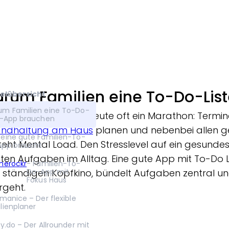
rum Familien eine To-Do-Lis
elübersicht
m Familien eine To-Do-
Alltag in Familien ist heute oft ein Marathon: Term
e-App brauchen
andhaltung am Haus
planen und nebenbei allen 
eine gute Familien-To-
teht Mental Load. Den Stresslevel auf ein gesundes 
pp braucht
ten Aufgaben im Alltag. Eine gute App mit To-Do Li
merockr
- Familien-To-
ständigen Kopfkino, bündelt Aufgaben zentral und
Do-App mit
Fokus Haus
rgeht.
amanice – Der flexible
lienplaner
ny.do – Der Allrounder mit