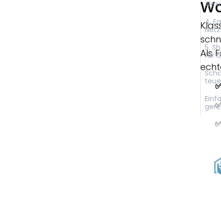
Wa
Alex
4. F
Klas
Netz
schn
5. S
Als 
für 
echt
Schä
teue
Einf
✅
gere
✅